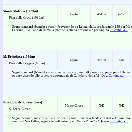
Monte Malaina (1480m)
Lepini
451 m
4
12'
h
Pian della Croce (1093m)
Segni: standard (bianchi e rossi). Provenendo da Latina, dalla strada statale 156 dei Mon
Ceccano - Giuliano di Roma, si prende la strada provinciale per Supino
...Continua...
M. Erdigheta (1339m)
Lepini
444 m
4
0'
h
Pian della Faggeta (895m)
Segni: standard (bianchi e rossi). Per arrivare al punto di partenza si passa per Collefer
oppure uscendo allo svincolo autostradale di Colleferro della A1. Da
...Continua...
Precipizio del Circeo (base)
Monte Circeo
N/D
N/D
S. Felice Circeo
Segni: nessuno, ma con sentiero evidente a tratti Itinerario facile con dislivello minimo
centro di San Felice, seguire le indicazioni per “Punta Rossa” e “Quarto
...Continua...