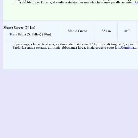
prima del bivio per Formia, si svolta a sinistra per una via che scorre parallelamente
...C
Monte Circeo (541m)
Monte Circeo
531 m
4
0'
h
Torre Paola (S. Felice) (10m)
Si parcheggia lungo la strada, a ridosso del ristorante “L’Approdo di Augusto”, a pochi me
Paola. La strada sterrata, all’inizio abbastanza larga, inizia proprio sotto la
...Continua...