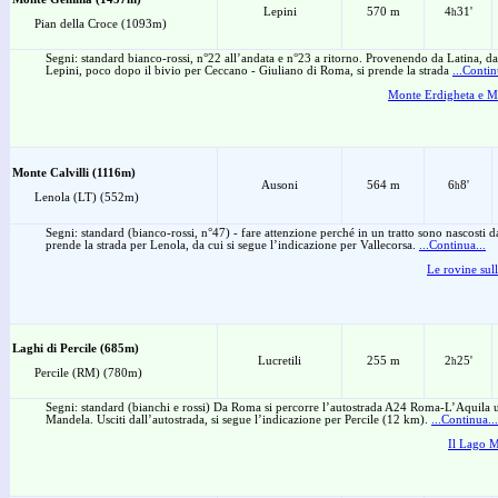
Lepini
570 m
4
31'
h
Pian della Croce (1093m)
Segni: standard bianco-rossi, n°22 all’andata e n°23 a ritorno. Provenendo da Latina, dal
Lepini, poco dopo il bivio per Ceccano - Giuliano di Roma, si prende la strada
...Contin
Monte Erdigheta e M
Monte Calvilli (1116m)
Ausoni
564 m
6
8'
h
Lenola (LT) (552m)
Segni: standard (bianco-rossi, n°47) - fare attenzione perché in un tratto sono nascosti 
prende la strada per Lenola, da cui si segue l’indicazione per Vallecorsa.
...Continua...
Le rovine sull
Laghi di Percile (685m)
Lucretili
255 m
2
25'
h
Percile (RM) (780m)
Segni: standard (bianchi e rossi) Da Roma si percorre l’autostrada A24 Roma-L’Aquila 
Mandela. Usciti dall’autostrada, si segue l’indicazione per Percile (12 km).
...Continua...
Il Lago M