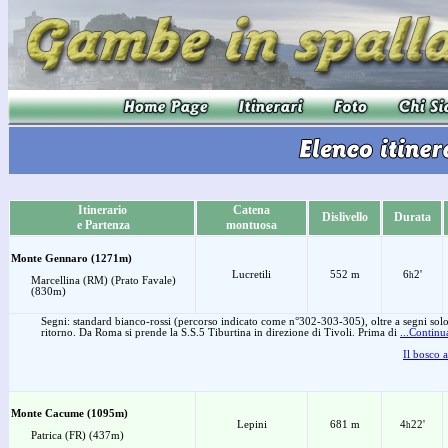
Itinerario
Catena
Dislivello
Durata
e Partenza
montuosa
Monte Gennaro (1271m)
Lucretili
552 m
6
2'
h
Marcellina (RM) (Prato Favale)
(830m)
Segni: standard bianco-rossi (percorso indicato come n°302-303-305), oltre a segni solo 
ritorno. Da Roma si prende la S.S.5 Tiburtina in direzione di Tivoli. Prima di
...Continua
Il bosco 
Monte Cacume (1095m)
Lepini
681 m
4
22'
h
Patrica (FR) (437m)