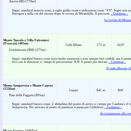
Ascrea (RI) (770m)
Segni: standard arancio-rossi, a righe giallo-rosse e indicazioni rosse “V3”. Segni non pr
Navegna e sulla via del ritorno dopo le rovine di Mirandella. Il percorso
...Continua...
Le rovine di Mirand
Monte Tuscolo e Villa Falconieri
(Frascati) (403m)
Colli Albani
172 m
3
20'
h
Grottaferrata (RM) (575m)
Segni: standard bianco-rossi (non molto numerosi e non sempre ben visibili, ma il sentiero 
bivi con le direzioni e i tempi di percorrenza. N.B: Il punto più elevato
...Continua...
Il viale alberato 
Monte Semprevisa e Monte Capreo
(1536m)
Lepini
641 m
8
8'
h
Pian della Faggeta (895m)
Segni: standard bianco-rossi. L’altitudine del punto di arrivo e i tempi per l’andata e il ri
Semprevisa. Per arrivare al punto di partenza si passa per Colleferro
...Continua...
Avvicinamento alla ve
Monte Gemma (1457m)