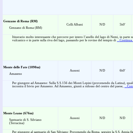
Genzano di Roma (RM)
Colli Albani
N/D
5
0'
h
Genzano di Roma (RM)
Itinerario molto interessante che percorre per intero l’anello del lago di Nemi, in parte s
vulcanico e in parte sulla riva del lago, passando per le rovine del tempio di
...Continua.
Monte delle Fate (1090m)
Ausoni
N/D
6
0'
h
Amaseno
Per giungere ad Amaseno: Sulla S.S.156 dei Monti Lepini (provenendo da Latina), qual
incontra il bivio per Amaseno. Ad Amaseno, giunti a ridosso del centro del paese,
...Con
Monte Leano (676m)
Ausoni
N/D
N/D
Santuario di S. Silviano
(Terracina)
Per giungere al santuario di San Silviano: Provenendo da Roma, seguire la S.S. Appia 