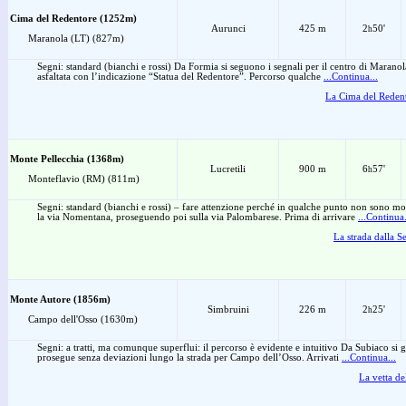
Cima del Redentore (1252m)
Aurunci
425 m
2
50'
h
Maranola (LT) (827m)
Segni: standard (bianchi e rossi) Da Formia si seguono i segnali per il centro di Maranola
asfaltata con l’indicazione “Statua del Redentore”. Percorso qualche
...Continua...
La Cima del Redento
Monte Pellecchia (1368m)
Lucretili
900 m
6
57'
h
Monteflavio (RM) (811m)
Segni: standard (bianchi e rossi) – fare attenzione perché in qualche punto non sono mo
la via Nomentana, proseguendo poi sulla via Palombarese. Prima di arrivare
...Continua.
La strada dalla Se
Monte Autore (1856m)
Simbruini
226 m
2
25'
h
Campo dell'Osso (1630m)
Segni: a tratti, ma comunque superflui: il percorso è evidente e intuitivo Da Subiaco si
prosegue senza deviazioni lungo la strada per Campo dell’Osso. Arrivati
...Continua...
La vetta d