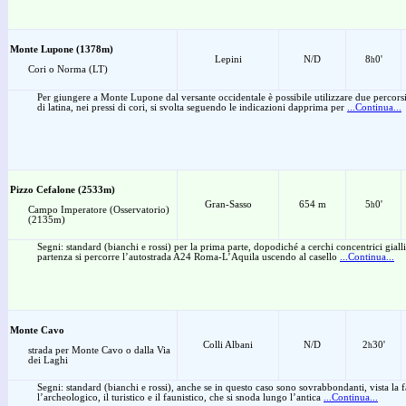
Monte Lupone (1378m)
Lepini
N/D
8
0'
h
Cori o Norma (LT)
Per giungere a Monte Lupone dal versante occidentale è possibile utilizzare due percorsi
di latina, nei pressi di cori, si svolta seguendo le indicazioni dapprima per
...Continua...
Pizzo Cefalone (2533m)
Gran-Sasso
654 m
5
0'
h
Campo Imperatore (Osservatorio)
(2135m)
Segni: standard (bianchi e rossi) per la prima parte, dopodiché a cerchi concentrici gialli
partenza si percorre l’autostrada A24 Roma-L’Aquila uscendo al casello
...Continua...
Monte Cavo
Colli Albani
N/D
2
30'
h
strada per Monte Cavo o dalla Via
dei Laghi
Segni: standard (bianchi e rossi), anche se in questo caso sono sovrabbondanti, vista la fac
l’archeologico, il turistico e il faunistico, che si snoda lungo l’antica
...Continua...