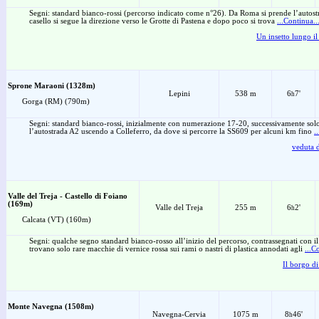
Segni: standard bianco-rossi (percorso indicato come n°26). Da Roma si prende l’autos
casello si segue la direzione verso le Grotte di Pastena e dopo poco si trova
...Continua..
Un insetto lungo i
Sprone Maraoni (1328m)
Lepini
538 m
6
7'
h
Gorga (RM) (790m)
Segni: standard bianco-rossi, inizialmente con numerazione 17-20, successivamente so
l’autostrada A2 uscendo a Colleferro, da dove si percorre la SS609 per alcuni km fino
.
veduta d
Valle del Treja - Castello di Foiano
(169m)
Valle del Treja
255 m
6
2'
h
Calcata (VT) (160m)
Segni: qualche segno standard bianco-rosso all’inizio del percorso, contrassegnati con i
trovano solo rare macchie di vernice rossa sui rami o nastri di plastica annodati agli
...C
Il borgo d
Monte Navegna (1508m)
Navegna-Cervia
1075 m
8
46'
h