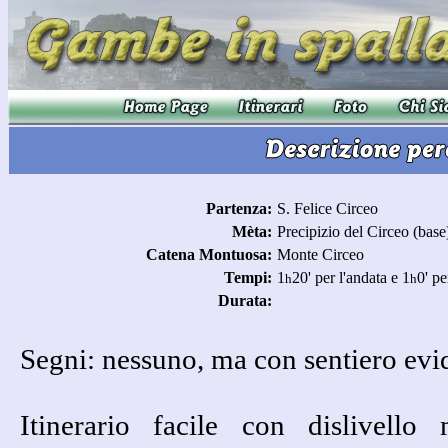
Partenza:
S. Felice Circeo
Mèta:
Precipizio del Circeo (base
Catena Montuosa:
Monte Circeo
Tempi:
1
20' per l'andata e 1
0' pe
h
h
Durata:
Segni: nessuno, ma con sentiero evide
Itinerario facile con dislivell