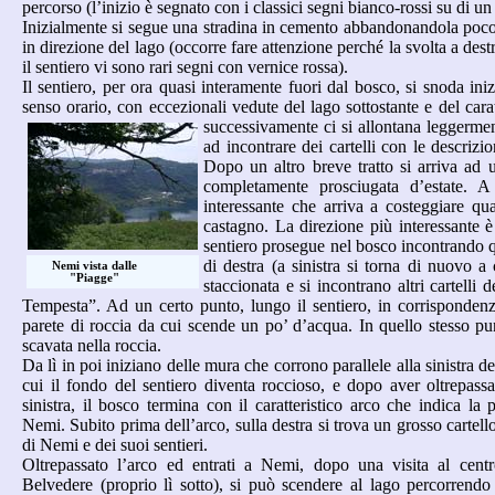
percorso (l’inizio è segnato con i classici segni bianco-rossi su di un
Inizialmente si segue una stradina in cemento abbandonandola poco 
in direzione del lago (occorre fare attenzione perché la svolta a dest
il sentiero vi sono rari segni con vernice rossa).
Il sentiero, per ora quasi interamente fuori dal bosco, si snoda ini
senso orario, con eccezionali vedute del lago sottostante e del carat
successivamente ci si allontana leggerment
ad incontrare dei cartelli con le descrizion
Dopo un altro breve tratto si arriva ad
completamente prosciugata d’estate. A
interessante che arriva a costeggiare qua
castagno. La direzione più interessante è
sentiero prosegue nel bosco incontrando q
di destra (a sinistra si torna di nuovo a
Nemi vista dalle
"Piagge"
staccionata e si incontrano altri cartelli d
Tempesta”. Ad un certo punto, lungo il sentiero, in corrispondenz
parete di roccia da cui scende un po’ d’acqua. In quello stesso p
scavata nella roccia.
Da lì in poi iniziano delle mura che corrono parallele alla sinistra d
cui il fondo del sentiero diventa roccioso, e dopo aver oltrepassat
sinistra, il bosco termina con il caratteristico arco che indica la 
Nemi. Subito prima dell’arco, sulla destra si trova un grosso cartello
di Nemi e dei suoi sentieri.
Oltrepassato l’arco ed entrati a Nemi, dopo una visita al centr
Belvedere (proprio lì sotto), si può scendere al lago percorrendo