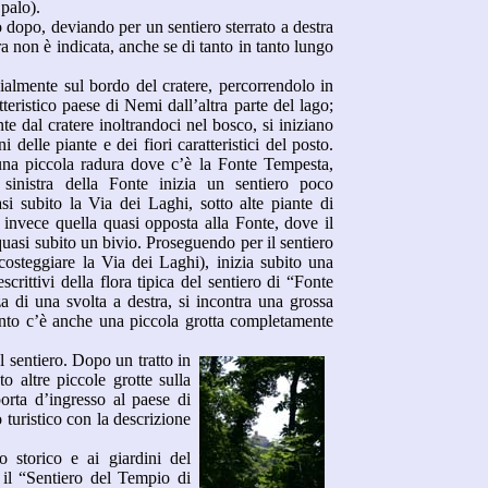
 palo).
dopo, deviando per un sentiero sterrato a destra
ra non è indicata, anche se di tanto in tanto lungo
zialmente sul bordo del cratere, percorrendolo in
teristico paese di Nemi dall’altra parte del lago
;
e dal cratere inoltrandoci nel bosco, si iniziano
i delle piante e dei fiori caratteristici del posto.
 una piccola radura dove c’è la Fonte Tempesta,
 sinistra della Fonte inizia un sentiero poco
si subito la Via dei Laghi, sotto alte piante di
 invece quella quasi opposta alla Fonte, dove il
uasi subito un bivio. Proseguendo per il sentiero
 costeggiare la Via dei Laghi), inizia subito una
escrittivi della flora tipica del sentiero di “Fonte
a di una svolta a destra, si incontra una grossa
unto c’è anche una piccola grotta completamente
el sentiero. Dopo un tratto in
o altre piccole grotte sulla
porta d’ingresso al paese di
 turistico con la descrizione
o storico e ai giardini del
 il “Sentiero del Tempio di