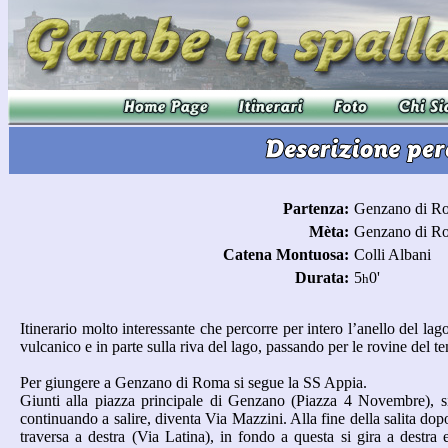
Partenza:
Genzano di R
Mèta:
Genzano di R
Catena Montuosa:
Colli Albani
Durata:
5
0'
h
Itinerario molto interessante che percorre per intero l’anello del lag
vulcanico e in parte sulla riva del lago, passando per le rovine del t
Per giungere a Genzano di Roma si segue la SS Appia.
Giunti alla piazza principale di Genzano (Piazza 4 Novembre), si 
continuando a salire, diventa Via Mazzini. Alla fine della salita dop
traversa a destra (Via Latina), in fondo a questa si gira a destra e