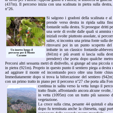
(437m). Il percorso inizia con una scalinata in pietra sulla destra,
n°26.
Si salgono i gradoni della scalinata e al 
prende verso destra in ripida salita fino 
fontanile sulla destra. Si prosegue dritti p
una serie di svolte dalle quali si ammira
iniziali svolte piuttosto assolate, si perco
salire, si incontra una prima fonte sulla de
ritrovarsi poi in un punto scoperto de
imbatte in un classico fontanile-abbever
Un insetto lungo il
percorso per il Monte
(841m) e più avanti si lascia sulla des
Cacume
prendere) che porta dopo qualche metro
Percorsi altri sessanta metri di dislivello, si giunge ad una piccol
in pietra (921m). Proprio in questo punto il sentiero piega a destra
ad aggirare il monte ed incontrando poco oltre una fonte chiusa
Immediatamente dopo si trova la biforcazione del sentiero (942m):
con un primo tratto in piano per il percorso n°27 che porta alla Fonte
continua in salita verso la vetta lungo il perc
tratto finale, affrontando ancora alcune svolte, 
in vetta (1095m) con un tratto più sassoso d
vegetazione.
La croce sulla cima, pesante 44 quintali e alt
dopo fu terminata anche la chiesetta, oggi pur