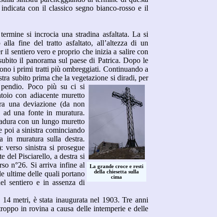
 indicata con il classico segno bianco-rosso e il
termine si incrocia una stradina asfaltata. La si
alla fine del tratto asfaltato, all’altezza di un
er il sentiero vero e proprio che inizia a salire con
 subito il panorama sul paese di Patrica. Dopo le
rrono i primi tratti più ombreggiati. Continuando a
stra subito prima che la vegetazione si diradi, per
l pendio.
Poco più su ci si
atoio con adiacente muretto
tra una deviazione (da non
 ad una fonte in muratura.
a radura con un lungo muretto
 e poi a sinistra cominciando
 in muratura sulla destra.
 verso sinistra si prosegue
 del Pisciarello, a destra si
orso n°26.
Si arriva infine al
La grande croce e resti
della chiesetta sulla
le ultime delle quali portano
cima
el sentiero e in assenza di
a 14 metri, è stata inaugurata nel 1903. Tre anni
troppo in rovina a causa delle intemperie e delle