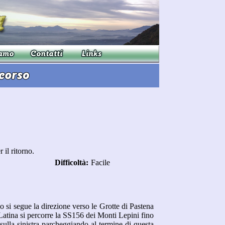
r il ritorno.
Difficoltà:
Facile
si segue la direzione verso le Grotte di Pastena
 Latina si percorre la SS156 dei Monti Lepini fino
 sulla sinistra parcheggiando al termine di questa