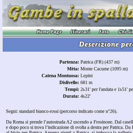
Partenza:
Patrica (FR) (437 m)
Mèta:
Monte Cacume (1095 m)
Catena Montuosa:
Lepini
Dislivello:
681 m
Tempi:
2
31' per l'andata e 1
51' pe
h
h
Durata:
4
22'
h
Segni: standard bianco-rossi (percorso indicato come n°26).
Da Roma si prende l’autostrada A2 uscendo a Frosinone. Dal casello 
e dopo poco si trova l’indicazione di svolta a destra per Patrica. Da
al bivio per Patrica. Appena giunti a Patrica, si imbocca la galleria