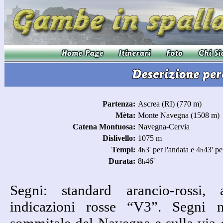
Partenza:
Ascrea (RI) (770 m)
Mèta:
Monte Navegna (1508 m)
Catena Montuosa:
Navegna-Cervia
Dislivello:
1075 m
Tempi:
4
3' per l'andata e 4
43' per
h
h
Durata:
8
46'
h
Segni: standard arancio-rossi,
indicazioni rosse “V3”. Segni n