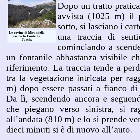
Dopo un tratto pratic
avvista (1025 m) il 
sotto, si lasciano i cart
Le rovine di Mirandella
una traccia di sent
vicino la Fonte Le
Forche
cominciando a scende
un fontanile abbastanza visibile 
riferimento. La traccia tende a perd
tra la vegetazione intricata per rag
m) dopo essere passati a fianco di
Da lì, scendendo ancora e seguendo
che piegano verso sinistra, si ra
all’andata (810 m) e lo si prende ve
dieci minuti si è di nuovo all’auto.