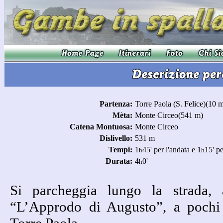
Partenza:
Torre Paola (S. Felice)(10 
Mèta:
Monte Circeo(541 m)
Catena Montuosa:
Monte Circeo
Dislivello:
531 m
Tempi:
1
45' per l'andata e 1
15' pe
h
h
Durata:
4
0'
h
Si parcheggia lungo la strada, a
“L’Approdo di Augusto”, a pochi m